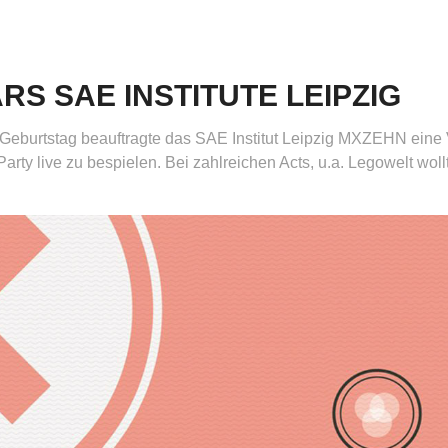
EARS SAE INSTITUTE LEIPZIG
Geburtstag beauftragte das SAE Institut Leipzig MXZEHN eine V
 Party live zu bespielen. Bei zahlreichen Acts, u.a. Legowelt wol