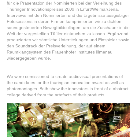
für die Präsentation der Nominierten bei der Verleihung des
Thüringer Innovationspreises 2009 in Erfurt/Weimar/Jena.
Interviews mit den Nominierten und die Ergebnisse ausgiebiger
Fotosessions in deren Firmen komprimierten wir zu dichten,
soundgesteuerten Bewegtbildcollagen, um die Zuschauer in die
Welt der vorgestellten Tüftler eintauchen zu lassen. Ergänzend
produzierten wir sämtliche Untertitelungen und Einspieler sowie
den Soundtrack der Preisverleihung, der auf einem
Raumklangsystem des Frauenhofer Institutes Illmenau
wiedergegeben wurde.
We were comissioned to create audiovisual presentations of
the candidates for the thuringian innovation award as well as
photomontages. Both show the innovators in front of a abstract
collage derived from the artefacts of their products.