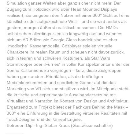
Simulation ganzer Welten aber ganz sicher nicht mehr. Der
Zugang zum Holodeck wird über Head Mounted Displays
realisiert, sie umgeben den Nutzer mit einer 360° Sicht auf eine
künstliche oder aufgezeichnete Welt – und die wird anders als
gestern, morgen äußerst realistisch aussehen. Die HMDs
selbst sehen allerdings ziemlich langweilig aus und wenn es
sich um AR Brillen wie Google Glass handelt sind es eher
„modische“ Kassenmodelle. Cosplayer spielen virtuelle
Charaktere im realen Raum und scheuen nicht davor zurück,
sich in teuren und schweren Kostümen, als Star Wars
Stormtrooper oder „Furries“ in voller Kunstpelzmontur unter der
Sonne Kaliforniens zu vergnügen – kurz, diese Zielgruppen
haben ganz andere Prioritäten, als die beiläufigen
Medienkonsumenten und sportlichen Gamer auf die das
Marketing von VR sich zuerst stürzen wird. Im Mittelpunkt steht
die kritische und experimentelle Auseinandersetzung mit
Virtualität und Narration im Kontext von Design und Architektur.
Ergänzend zum Projekt bietet der Fachkurs Behind the Mask –
360° eine Einführung in die Gestaltung virtueller Realitäten mit
TouchDesigner und der Unreal Engine.
Betreuer: Dipl.-Ing. Stefan Kraus (Gastwissenschaftler)
_______