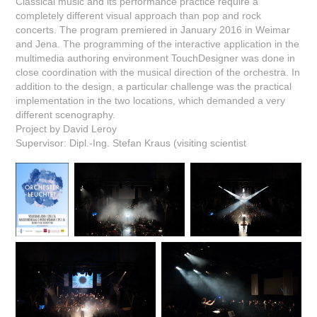
Classical music and its performance practice require a
completely different visual approach than pop and rock
concerts. The program premiered in January 2016 in Weimar
and Jena. The programming of the interactive application in the
multimedia authoring environment TouchDesigner was done in
close coordination with the musical direction of the orchestra. In
addition to the design, a particular challenge was the practical
implementation in the two locations, which demanded a very
different scenography.
Project by David Leroy
Supervisor: Dipl.-Ing. Stefan Kraus (visiting scientist